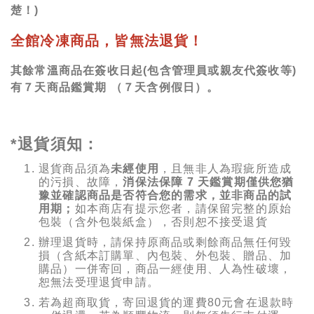
楚！)
全館冷凍商品，皆無法退貨！
其餘常溫商品在簽收日起(包含管理員或親友代簽收等)
有７天商品鑑賞期 （７天含例假日）。
*退貨須知：
退貨商品須為
未經使用
，且無非人為瑕疵所造成
的污損、故障，
消保法保障 7 天鑑賞期僅供您猶
豫並確認商品是否符合您的需求，並非商品的試
用期；
如本商店有提示您者，請保留完整的原始
包裝（含外包裝紙盒），否則恕不接受退貨
辦理退貨時，請保持原商品或剩餘商品無任何毀
損（含紙本訂購單、內包裝、外包裝、贈品、加
購品）一併寄回，商品一經使用、人為性破壞，
恕無法受理退貨申請。
若為超商取貨，寄回退貨的運費80元會在退款時