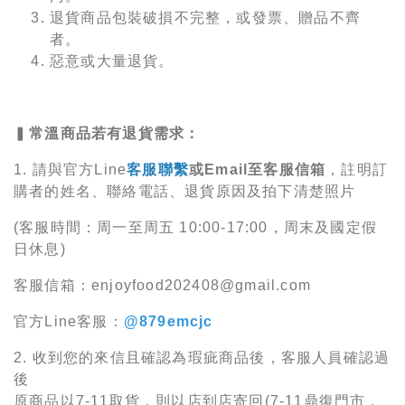
退貨商品包裝破損不完整，或發票、贈品不齊
者。
惡意或大量退貨。
▍
常溫商品若有退貨需求：
1. 請與官方Line
客服聯繫
或Email至客服信箱
，註明訂
購者的姓名、聯絡電話、退貨原因及拍下清楚照片
(客服時間：周一至周五 10:00-17:00，周末及國定假
日休息)
客服信箱：enjoyfood202408@gmail.com
官方Line客服：
@879emcjc
2. 收到您的來信且確認為瑕疵商品後，客服人員確認過
後
原商品以7-11取貨，則以店到店寄回(7-11鼎復門市，