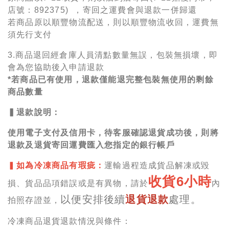
店號：892375) ，寄回之運費會與退款一併歸還
若商品原以順豐物流配送，則以順豐物流收回，運費無
須先行支付
3.商品退回經倉庫人員清點數量無誤，包裝無損壞，即
會為您協助後入申請退款
*若商品已有使用，退款僅能退完整包裝無使用的剩餘
商品數量
▍退款說明：
使用電子支付及信用卡，待客服確認退貨成功後，則將
退款及退貨寄回運費匯入您指定的銀行帳戶
▍
如為冷凍商品有瑕疵：
運輸過程造成貨品解凍或毀
收貨6小時
損、貨品品項錯誤或是有異物，請於
內
以便安排後續
退貨退款
處理。
拍照存證並，
冷凍商品退貨退款情況與條件：